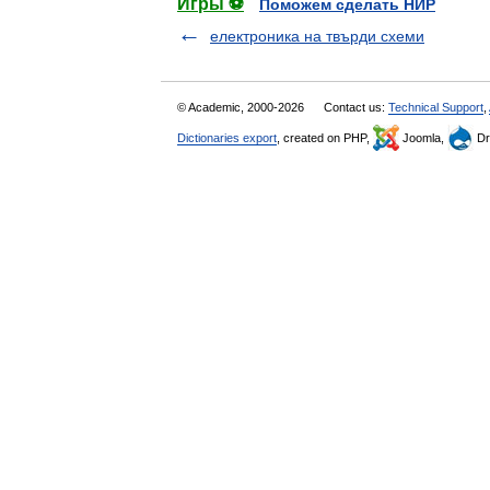
Игры ⚽
Поможем сделать НИР
електроника на твърди схеми
© Academic, 2000-2026
Contact us:
Technical Support
,
Dictionaries export
, created on PHP,
Joomla,
Dr