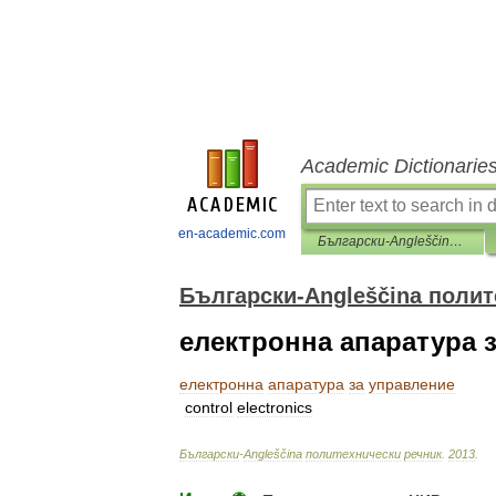
Academic Dictionarie
en-academic.com
Български-Angleščina политехнически речник
Български-Angleščina полит
електронна апаратура 
електронна
апаратура
за
управление
control
electronics
Български
-
Angleščina
политехнически
речник
.
2013
.