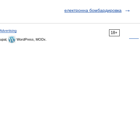
електронна бомбардировка
Advertising
18+
upal,
WordPress, MODx.