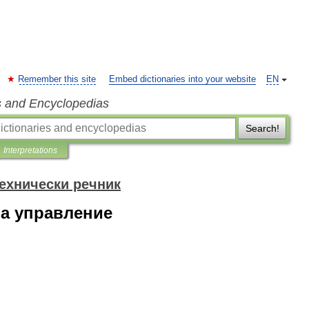
Remember this site
Embed dictionaries into your website
EN
s and Encyclopedias
Search!
Interpretations
ехнически речник
за управление